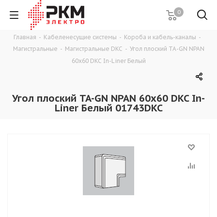
0
Главная
-
Кабеленесущие системы
-
Короба и кабель-каналы
-
Магистральные
-
Магистральные DKC
-
Угол плоский TA-GN NPAN
60x60 DKC In-Liner Белый
Угол плоский TA-GN NPAN 60x60 DKC In-
Liner Белый 01743DKC