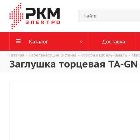
Каталог
Доставка
Главная
-
Кабеленесущие системы
-
Короба и кабель-каналы
-
Маг
Заглушка торцевая TA-GN