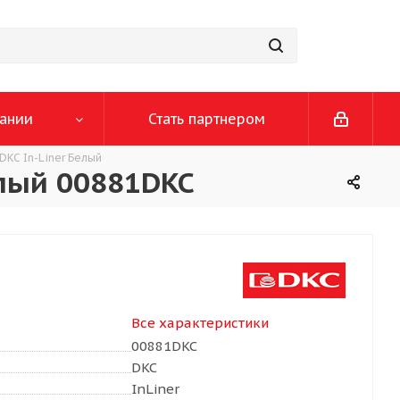
ании
Стать партнером
DKC In-Liner Белый
елый 00881DKC
Все характеристики
00881DKC
DKC
InLiner