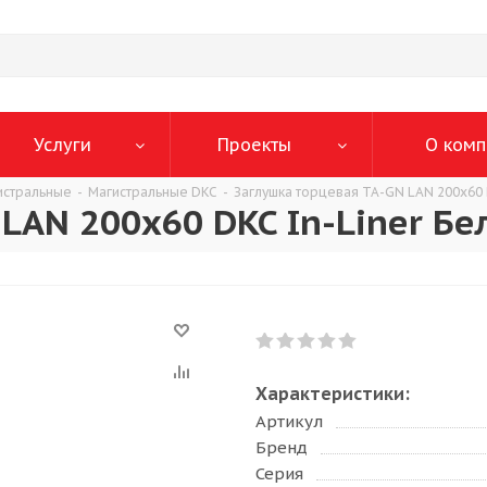
Услуги
Проекты
О комп
истральные
-
Магистральные DKC
-
Заглушка торцевая TA-GN LAN 200x60 
 LAN 200x60 DKC In-Liner Б
Характеристики:
Артикул
Бренд
Серия