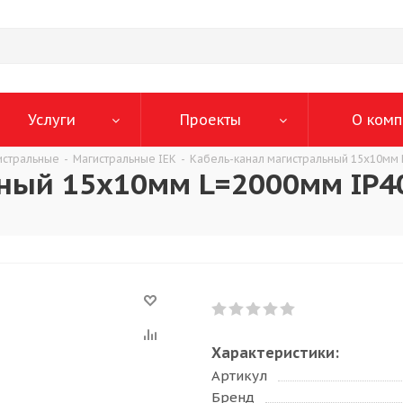
Услуги
Проекты
О комп
истральные
-
Магистральные IEK
-
Кабель-канал магистральный 15х10мм 
ный 15х10мм L=2000мм IP40
Характеристики:
Артикул
Бренд