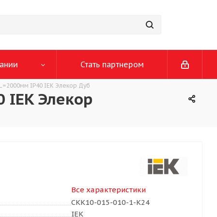
ании
Стать партнером
L=2000мм IP40 IEK Элекор Дуб
 IEK Элекор
Все характеристики
CKK10-015-010-1-K24
IEK